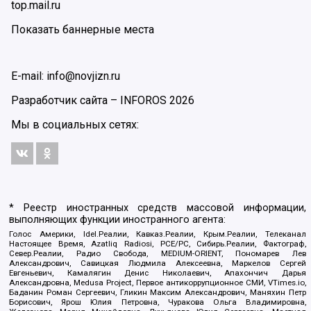
top.mail.ru
Показать баннерные места
E-mail: info@novjizn.ru
Разработчик сайта –
INFOROS
2026
Мы в социальных сетях:
* Реестр иностранных средств массовой информации,
выполняющих функции иностранного агента:
Голос Америки, Idel.Реалии, Кавказ.Реалии, Крым.Реалии, Телеканал
Настоящее Время, Azatliq Radiosi, PCE/PC, Сибирь.Реалии, Фактограф,
Север.Реалии, Радио Свобода, MEDIUM-ORIENT, Пономарев Лев
Александрович, Савицкая Людмила Алексеевна, Маркелов Сергей
Евгеньевич, Камалягин Денис Николаевич, Апахончич Дарья
Александровна, Medusa Project, Первое антикоррупционное СМИ, VTimes.io,
Баданин Роман Сергеевич, Гликин Максим Александрович, Маняхин Петр
Борисович, Ярош Юлия Петровна, Чуракова Ольга Владимировна,