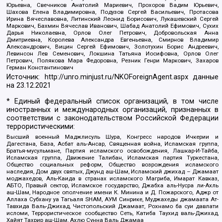
Юрьевна, Свечников Анатолий Мариевич, Прохоров Вадим Юрьевич,
Шахова Елена Владимировна, Подузов Сергей Васильевич, Протасова
Ирина Вячеславовна, Литинский Леонид Борисович, Лукашевский Сергей
Маркович, Бахмин Вячеслав Иванович, Шабад Анатолий Ефимович, Сухих
Дарья Николаевна, Орлов Олег Петрович, Добровольская Анна
Дмитриевна, Королева Александра Евгеньевна, Смирнов Владимир
Александрович, Вицин Сергей Ефимович, Золотухин Борис Андреевич,
Левинсон Лев Семенович, Локшина Татьяна Иосифовна, Орлов Олег
Петрович, Полякова Мара Федоровна, Резник Генри Маркович, Захаров
Герман Константинович
Источник:
http://unro.minjust.ru/NKOForeignAgent.aspx
данные
на
23.12.2021
* Единый федеральный список организаций, в том числе
иностранных и международных организаций, признанных в
соответствии с законодательством Российской Федерации
террористическими:
Высший военный Маджлисуль Шура, Конгресс народов Ичкерии и
Дагестана, База, Асбат аль-Ансар, Священная война, Исламская группа,
Братья-мусульмане, Партия исламского освобождения, Лашкар-И-Тайба,
Исламская группа, Движение Талибан, Исламская партия Туркестана,
Общество социальных реформ, Общество возрождения исламского
наследия, Дом двух святых, Джунд аш-Шам, Исламский джихад – Джамаат
моджахедов, Аль-Каида в странах исламского Магриба, Имарат Кавказ,
АБТО, Правый сектор, Исламское государство, Джабха аль-Нусра ли-Ахль
аш-Шам, Народное ополчение имени К. Минина и Д. Пожарского, Аджр от
Аллаха Субхану уа Тагьаля SHAM, АУМ Синрике, Муджахеды джамаата Ат-
Тавхида Валь-Джихад, Чистопольский Джамаат, Рохнамо ба суи давлати
исломи, Террористическое сообщество Сеть, Катиба Таухид валь-Джихад,
Хайят Тахрир аш-Шам, Ахлю Сунна Валь Джамаа