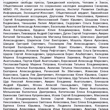
поддержки свободы прессы, Гражданский контроль, Человек и Закон,
Общественная комиссия по сохранению наследия академика Сахарова,
МЕМО. РУ, Институт региональной прессы, Институт Развития Свободы
Информации, Экозащита!-Женсовет, Общественный вердикт, Евразийская
антимонопольная ассоциация, Дзугкоева Регина Николаевна, Кривенко
Сергей Владимирович, Милославский Павел Юрьевич, Шнырова Ольга
Вадимовна, Чанышева Лилия Айратовна, Сидорович Ольга Борисовна,
Туровский Александр Алексеевич, Васильева Анастасия Евгеньевна, Ривина
Анна Валерьевна, Бурдина Юлия Владимировна, Бойко Анатолий
Николаевич, Пивоваров Андрей Сергеевич, Дугин Сергей Георгиевич, Аверин
Виталий Евгеньевич, Барахоев Магомед Бекханович, Шевченко Дмитрий
Александрович, Шарипков Олег Викторович, Мошель Ирина Ароновна,
Шведов Григорий Сергеевич, Пономарев Лев Александрович, Созаев
Валерий Валерьевич, Каргалицкий Борис Юльевич, Исакова Ирина
Александровна, Исламов Тимур Рифгатович, Романова Ольга Евгеньевна,
Щаров Сергей Алексадрович, Цирульников Борис Альбертович, Халидова
Марина Владимировна, Людевиг Марина Зариевна, Федотова Галина
Анатольевна, Паутов Юрий Анатольевич, Верховский Александр Маркович,
Пислакова-Паркер Марина Петровна, Кочеткова Татьяна Владимировна,
Чуркина Наталья Валерьевна, Акимова Татьяна Николаевна, Золотарева
Екатерина Александровна, Рачинский Ян Збигневич, Жемкова Елена
Борисовна, Гудков Лев Дмитриевич, Илларионова Юлия Юрьевна, Саранг
Анна Васильевна, Захарова Светлана Сергеевна, Щур Татьяна Михайловна,
Щур Николай Алексеевич, Аверин Владимир Анатольевич, Блинушов
Андрей Юрьевич, Мосин Алексей Геннадьевич, Гефтер Валентин
Михайлович, Симонов Алексей Кириллович, Флиге Ирина Анатольевна,
Мельникова Валентина Дмитриевна, Вититинова Елена Владимировна,
Баженова Светлана Куприяновна, Исаев Сергей Владимирович, Максимов
Сергей Владимирович, Беляев Сергей Иванович, Голубева Елена
Николаевна, Ганнушкина Светлана Алексеевна, Закс Елена Владимировна,
Буртина Елена Юрьевна, Гендель Людмила Залмановна, Кокорина
Екатерина Алексеевна, Шуманов Илья Вячеславович, Арапова Галина