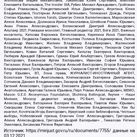
Железнова Мария Михайловна, Лукьянова Юлия Сергеевна, Маетная
Елизавета Витальевна, The Insider SIA, Рубин Михаил Аркадьевич, Гройсман
Софья Романовна, Рождественский Илья Дмитриевич, Апухтина Юлия
Владимировна, Постернак Алексей Евгеньевич, Телеканал Дождь, Петров
Степан Юрьевич, Istories fonds, Шмагун Олеся Валентиновна, Мароховская
Алеся Алексеевна, Долинина Ирина Николаевна, Шлейнов Роман Юрьевич,
Анин Роман Александрович, Великовский Дмитрий Александрович,
Альтаир 2021, Ромашки монолит, Главный редактор 2021, Вега 2021, Важные
иноагенты, Каткова Вероника Вячеславовна, Карезина Инна Павловна,
Кузьмина Людмила Гавриловна, Костылева Полина Владимировна, Лютов
Александр Иванович, Жилкин Владимир Владимирович, Жилинский
Владимир Александрович, Тихонов Михаил Сергеевич, Пискунов Сергей
Евгеньевич, Ковин Виталий Сергеевич, Кильтау Екатерина Викторовна,
Любарев Аркадий Ефимович, Гурман Юрий Альбертович, Грезев Александр
Викторович, Важенков Артем Валерьевич, Иванова София Юрьевна,
Пигалкин Илья Валерьевич, Петров Алексей Викторович, Егоров Владимир
Владимирович, Гусев Андрей Юрьевич, Смирнов Сергей Сергеевич, Верзилов
Петр Юрьевич, ЗП, Зона права, ЖУРНАЛИСТ-ИНОСТРАННЫЙ АГЕНТ,
Вольтская Татьяна Анатольевна, Клепиковская Екатерина Дмитриевна,
Сотников Даниил Владимирович, Захаров Андрей Вячеславович, Симонов
Евгений Алексеевич, Сурначева Елизавета Дмитриевна, Соловьева Елена
Анатольевна, Арапова Галина Юрьевна, Перл Роман Александрович, МЕМО,
Mason G.E.S. Anonymous Foundation, Stichting Bellingcat, Якутия – Наше
Мнение, Москоу диджитал медиа, РС-Балт, Заговора Максим
Александрович, Ветошкина Валерия Валерьевна, Павлов Иван Юрьевич,
Скворцова Елена Сергеевна, Оленичев Максим Владимирович, Как бы
инагент, Кочетков Игорь Викторович, Иркутский союз библиофилов, Честные
выборы, Нобелевский призыв, Еланчик Олег Александрович, Григорьева
Алина Александровна, Григорьев Андрей Валерьевич , Гималова Регина
Эмилевна, Хисамова Регина Фаритовна
Источник:
https://minjust.gov.ru/ru/documents/7755/
данные на
03.12.2021