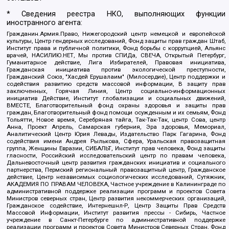
* Сведения реестра НКО, выполняющих функции
иностранного агента:
Гражданин.Армия.Право, Нижегородский центр немецкой и европейской
культуры, Центр гендерных исследований, Фонд защиты прав граждан Штаб,
Институт права и публичной политики, Фонд борьбы с коррупцией, Альянс
врачей, НАСИЛИЮ.НЕТ, Мы против СПИДа, СВЕЧА, Открытый Петербург,
Гуманитарное действие, Лига Избирателей, Правовая инициатива,
Гражданская инициатива против экологической преступности,
Гражданский Союз, "Хасдей Ерушалаим" (Милосердие), Центр поддержки и
содействия развитию средств массовой информации, В защиту прав
заключенных, Горячая Линия, Центр социально-информационных
инициатив Действие, Институт глобализации и социальных движений,
ВМЕСТЕ, Благотворительный фонд охраны здоровья и защиты прав
граждан, Благотворительный фонд помощи осужденным и их семьям, Фонд
Тольятти, Новое время, Серебряная тайга, Так-Так-Так, центр Сова, центр
Анна, Проект Апрель, Самарская губерния, Эра здоровья, Мемориал,
Аналитический Центр Юрия Левады, Издательство Парк Гагарина, Фонд
содействия имени Андрея Рылькова, Сфера, Уральская правозащитная
группа, Женщины Евразии, СИБАЛЬТ, Институт прав человека, Фонд защиты
гласности, Российский исследовательский центр по правам человека,
Дальневосточный центр развития гражданских инициатив и социального
партнерства, Пермский региональный правозащитный центр, Гражданское
действие, Центр независимых социологических исследований, Сутяжник,
АКАДЕМИЯ ПО ПРАВАМ ЧЕЛОВЕКА, Частное учреждение в Калининграде по
административной поддержке реализации программ и проектов Совета
Министров северных стран, Центр развития некоммерческих организаций,
Гражданское содействие, Интернешнл-Р, Центр Защиты Прав Средств
Массовой Информации, Институт развития прессы - Сибирь, Частное
учреждение в Санкт-Петербурге по административной поддержке
реализации программ и проектов Совета Министров Северных Стран, Фонд