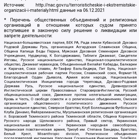
Источник:
http://nac.gov.ru/terroristicheskie-i-ekstremistskie-
organizacii-i-materialy.html
данные на
06.12.2021
* Перечень общественных объединений и религиозных
организаций в отношении которых судом принято
вступившее в законную силу решение о ликвидации или
запрете деятельности:
Национал-большевистская партия, ВЕК РА, Рада земли Кубанской Духовно
Родовой Державы Русь, организация Асгардская Славянская Община,
Община Капища Веды Перуна, Мужская Духовная Семинария Духовное
Учреждение, Нурджулар, К Богодержавию, Таблиги Джамаат, Свидетели
Иеговы, Русское национальное единство, Национал-социалистическое
общество, Джамаат мувахидов, Объединенный Вилайат Кабарды, Балкарии
и Карачая, Союз славян, Ат-Такфир Валь-Хиджра, Пит Буль, Национал-
социалистическая рабочая партия России, Славянский союз, Формат-18,
Благородный Орден Дьявола, Армия воли народа, Национальная
Социалистическая Инициатива города Череповца, Духовно-Родовая
Держава Русь, Русское национальное единство, Древнерусской
Инглистической церкви Православных Староверов-Инглингов, Русский
общенациональный союз, Движение против нелегальной иммиграции,
Кровь и Честь, О свободе совести и о религиозных объединениях, Омская
организация общественного политического движения Русское
национальное единство, Северное Братство, Клуб Болельщиков Футбольного
Клуба Динамо, Файзрахманисты, Мусульманская религиозная организация
п. Боровский Тюменского района Тюменской области, Община Коренного
Русского народа Щелковского района, Правый сектор, Украинская
национальная ассамблея – Украинская народная самооборона,
Украинская повстанческая армия, Тризуб им. Степана Бандеры, Братство,
Белый Крест, Misanthropic division, Религиозное объединение
последователей инглиизма, Народная Социальная Инициатива, TulaSkins,