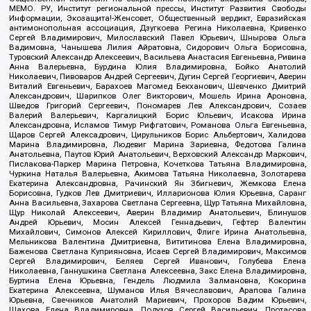
МЕМО. РУ, Институт региональной прессы, Институт Развития Свободы
Информации, Экозащита!-Женсовет, Общественный вердикт, Евразийская
антимонопольная ассоциация, Дзугкоева Регина Николаевна, Кривенко
Сергей Владимирович, Милославский Павел Юрьевич, Шнырова Ольга
Вадимовна, Чанышева Лилия Айратовна, Сидорович Ольга Борисовна,
Туровский Александр Алексеевич, Васильева Анастасия Евгеньевна, Ривина
Анна Валерьевна, Бурдина Юлия Владимировна, Бойко Анатолий
Николаевич, Пивоваров Андрей Сергеевич, Дугин Сергей Георгиевич, Аверин
Виталий Евгеньевич, Барахоев Магомед Бекханович, Шевченко Дмитрий
Александрович, Шарипков Олег Викторович, Мошель Ирина Ароновна,
Шведов Григорий Сергеевич, Пономарев Лев Александрович, Созаев
Валерий Валерьевич, Каргалицкий Борис Юльевич, Исакова Ирина
Александровна, Исламов Тимур Рифгатович, Романова Ольга Евгеньевна,
Щаров Сергей Алексадрович, Цирульников Борис Альбертович, Халидова
Марина Владимировна, Людевиг Марина Зариевна, Федотова Галина
Анатольевна, Паутов Юрий Анатольевич, Верховский Александр Маркович,
Пислакова-Паркер Марина Петровна, Кочеткова Татьяна Владимировна,
Чуркина Наталья Валерьевна, Акимова Татьяна Николаевна, Золотарева
Екатерина Александровна, Рачинский Ян Збигневич, Жемкова Елена
Борисовна, Гудков Лев Дмитриевич, Илларионова Юлия Юрьевна, Саранг
Анна Васильевна, Захарова Светлана Сергеевна, Щур Татьяна Михайловна,
Щур Николай Алексеевич, Аверин Владимир Анатольевич, Блинушов
Андрей Юрьевич, Мосин Алексей Геннадьевич, Гефтер Валентин
Михайлович, Симонов Алексей Кириллович, Флиге Ирина Анатольевна,
Мельникова Валентина Дмитриевна, Вититинова Елена Владимировна,
Баженова Светлана Куприяновна, Исаев Сергей Владимирович, Максимов
Сергей Владимирович, Беляев Сергей Иванович, Голубева Елена
Николаевна, Ганнушкина Светлана Алексеевна, Закс Елена Владимировна,
Буртина Елена Юрьевна, Гендель Людмила Залмановна, Кокорина
Екатерина Алексеевна, Шуманов Илья Вячеславович, Арапова Галина
Юрьевна, Свечников Анатолий Мариевич, Прохоров Вадим Юрьевич,
Шахова Елена Владимировна, Подузов Сергей Васильевич, Протасова