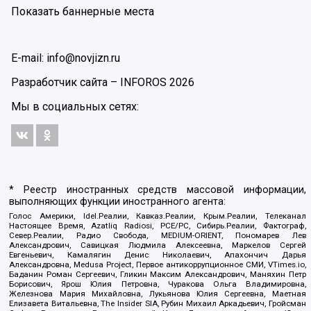
Показать баннерные места
E-mail: info@novjizn.ru
Разработчик сайта –
INFOROS
2026
Мы в социальных сетях:
* Реестр иностранных средств массовой информации,
выполняющих функции иностранного агента:
Голос Америки, Idel.Реалии, Кавказ.Реалии, Крым.Реалии, Телеканал
Настоящее Время, Azatliq Radiosi, PCE/PC, Сибирь.Реалии, Фактограф,
Север.Реалии, Радио Свобода, MEDIUM-ORIENT, Пономарев Лев
Александрович, Савицкая Людмила Алексеевна, Маркелов Сергей
Евгеньевич, Камалягин Денис Николаевич, Апахончич Дарья
Александровна, Medusa Project, Первое антикоррупционное СМИ, VTimes.io,
Баданин Роман Сергеевич, Гликин Максим Александрович, Маняхин Петр
Борисович, Ярош Юлия Петровна, Чуракова Ольга Владимировна,
Железнова Мария Михайловна, Лукьянова Юлия Сергеевна, Маетная
Елизавета Витальевна, The Insider SIA, Рубин Михаил Аркадьевич, Гройсман