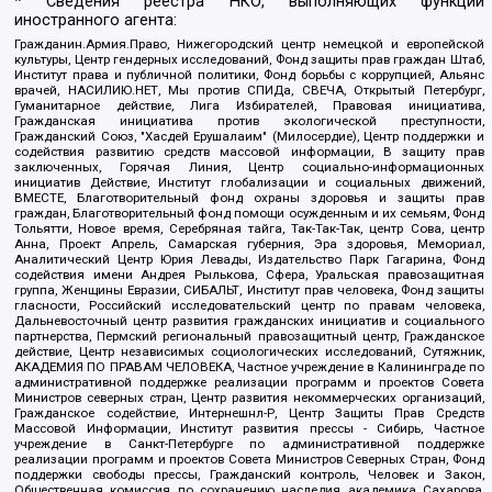
* Сведения реестра НКО, выполняющих функции
иностранного агента:
Гражданин.Армия.Право, Нижегородский центр немецкой и европейской
культуры, Центр гендерных исследований, Фонд защиты прав граждан Штаб,
Институт права и публичной политики, Фонд борьбы с коррупцией, Альянс
врачей, НАСИЛИЮ.НЕТ, Мы против СПИДа, СВЕЧА, Открытый Петербург,
Гуманитарное действие, Лига Избирателей, Правовая инициатива,
Гражданская инициатива против экологической преступности,
Гражданский Союз, "Хасдей Ерушалаим" (Милосердие), Центр поддержки и
содействия развитию средств массовой информации, В защиту прав
заключенных, Горячая Линия, Центр социально-информационных
инициатив Действие, Институт глобализации и социальных движений,
ВМЕСТЕ, Благотворительный фонд охраны здоровья и защиты прав
граждан, Благотворительный фонд помощи осужденным и их семьям, Фонд
Тольятти, Новое время, Серебряная тайга, Так-Так-Так, центр Сова, центр
Анна, Проект Апрель, Самарская губерния, Эра здоровья, Мемориал,
Аналитический Центр Юрия Левады, Издательство Парк Гагарина, Фонд
содействия имени Андрея Рылькова, Сфера, Уральская правозащитная
группа, Женщины Евразии, СИБАЛЬТ, Институт прав человека, Фонд защиты
гласности, Российский исследовательский центр по правам человека,
Дальневосточный центр развития гражданских инициатив и социального
партнерства, Пермский региональный правозащитный центр, Гражданское
действие, Центр независимых социологических исследований, Сутяжник,
АКАДЕМИЯ ПО ПРАВАМ ЧЕЛОВЕКА, Частное учреждение в Калининграде по
административной поддержке реализации программ и проектов Совета
Министров северных стран, Центр развития некоммерческих организаций,
Гражданское содействие, Интернешнл-Р, Центр Защиты Прав Средств
Массовой Информации, Институт развития прессы - Сибирь, Частное
учреждение в Санкт-Петербурге по административной поддержке
реализации программ и проектов Совета Министров Северных Стран, Фонд
поддержки свободы прессы, Гражданский контроль, Человек и Закон,
Общественная комиссия по сохранению наследия академика Сахарова,