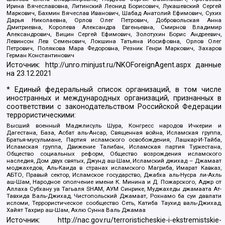
Ирина Вячеславовна, Литинский Леонид Борисович, Лукашевский Сергей
Маркович, Бахмин Вячеслав Иванович, Шабад Анатолий Ефимович, Сухих
Дарья Николаевна, Орлов Олег Петрович, Добровольская Анна
Дмитриевна, Королева Александра Евгеньевна, Смирнов Владимир
Александрович, Вицин Сергей Ефимович, Золотухин Борис Андреевич,
Левинсон Лев Семенович, Локшина Татьяна Иосифовна, Орлов Олег
Петрович, Полякова Мара Федоровна, Резник Генри Маркович, Захаров
Герман Константинович
Источник:
http://unro.minjust.ru/NKOForeignAgent.aspx
данные
на
23.12.2021
* Единый федеральный список организаций, в том числе
иностранных и международных организаций, признанных в
соответствии с законодательством Российской Федерации
террористическими:
Высший военный Маджлисуль Шура, Конгресс народов Ичкерии и
Дагестана, База, Асбат аль-Ансар, Священная война, Исламская группа,
Братья-мусульмане, Партия исламского освобождения, Лашкар-И-Тайба,
Исламская группа, Движение Талибан, Исламская партия Туркестана,
Общество социальных реформ, Общество возрождения исламского
наследия, Дом двух святых, Джунд аш-Шам, Исламский джихад – Джамаат
моджахедов, Аль-Каида в странах исламского Магриба, Имарат Кавказ,
АБТО, Правый сектор, Исламское государство, Джабха аль-Нусра ли-Ахль
аш-Шам, Народное ополчение имени К. Минина и Д. Пожарского, Аджр от
Аллаха Субхану уа Тагьаля SHAM, АУМ Синрике, Муджахеды джамаата Ат-
Тавхида Валь-Джихад, Чистопольский Джамаат, Рохнамо ба суи давлати
исломи, Террористическое сообщество Сеть, Катиба Таухид валь-Джихад,
Хайят Тахрир аш-Шам, Ахлю Сунна Валь Джамаа
Источник:
http://nac.gov.ru/terroristicheskie-i-ekstremistskie-