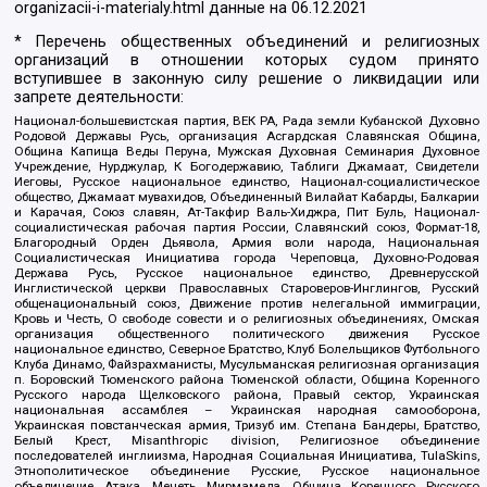
organizacii-i-materialy.html
данные на
06.12.2021
* Перечень общественных объединений и религиозных
организаций в отношении которых судом принято
вступившее в законную силу решение о ликвидации или
запрете деятельности:
Национал-большевистская партия, ВЕК РА, Рада земли Кубанской Духовно
Родовой Державы Русь, организация Асгардская Славянская Община,
Община Капища Веды Перуна, Мужская Духовная Семинария Духовное
Учреждение, Нурджулар, К Богодержавию, Таблиги Джамаат, Свидетели
Иеговы, Русское национальное единство, Национал-социалистическое
общество, Джамаат мувахидов, Объединенный Вилайат Кабарды, Балкарии
и Карачая, Союз славян, Ат-Такфир Валь-Хиджра, Пит Буль, Национал-
социалистическая рабочая партия России, Славянский союз, Формат-18,
Благородный Орден Дьявола, Армия воли народа, Национальная
Социалистическая Инициатива города Череповца, Духовно-Родовая
Держава Русь, Русское национальное единство, Древнерусской
Инглистической церкви Православных Староверов-Инглингов, Русский
общенациональный союз, Движение против нелегальной иммиграции,
Кровь и Честь, О свободе совести и о религиозных объединениях, Омская
организация общественного политического движения Русское
национальное единство, Северное Братство, Клуб Болельщиков Футбольного
Клуба Динамо, Файзрахманисты, Мусульманская религиозная организация
п. Боровский Тюменского района Тюменской области, Община Коренного
Русского народа Щелковского района, Правый сектор, Украинская
национальная ассамблея – Украинская народная самооборона,
Украинская повстанческая армия, Тризуб им. Степана Бандеры, Братство,
Белый Крест, Misanthropic division, Религиозное объединение
последователей инглиизма, Народная Социальная Инициатива, TulaSkins,
Этнополитическое объединение Русские, Русское национальное
объединение Атака, Мечеть Мирмамеда, Община Коренного Русского