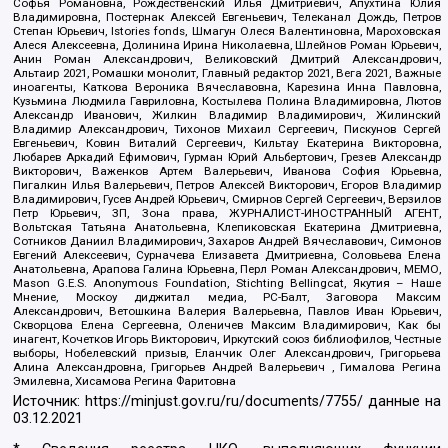
Софья Романовна, Рождественский Илья Дмитриевич, Апухтина Юлия
Владимировна, Постернак Алексей Евгеньевич, Телеканал Дождь, Петров
Степан Юрьевич, Istories fonds, Шмагун Олеся Валентиновна, Мароховская
Алеся Алексеевна, Долинина Ирина Николаевна, Шлейнов Роман Юрьевич,
Анин Роман Александрович, Великовский Дмитрий Александрович,
Альтаир 2021, Ромашки монолит, Главный редактор 2021, Вега 2021, Важные
иноагенты, Каткова Вероника Вячеславовна, Карезина Инна Павловна,
Кузьмина Людмила Гавриловна, Костылева Полина Владимировна, Лютов
Александр Иванович, Жилкин Владимир Владимирович, Жилинский
Владимир Александрович, Тихонов Михаил Сергеевич, Пискунов Сергей
Евгеньевич, Ковин Виталий Сергеевич, Кильтау Екатерина Викторовна,
Любарев Аркадий Ефимович, Гурман Юрий Альбертович, Грезев Александр
Викторович, Важенков Артем Валерьевич, Иванова София Юрьевна,
Пигалкин Илья Валерьевич, Петров Алексей Викторович, Егоров Владимир
Владимирович, Гусев Андрей Юрьевич, Смирнов Сергей Сергеевич, Верзилов
Петр Юрьевич, ЗП, Зона права, ЖУРНАЛИСТ-ИНОСТРАННЫЙ АГЕНТ,
Вольтская Татьяна Анатольевна, Клепиковская Екатерина Дмитриевна,
Сотников Даниил Владимирович, Захаров Андрей Вячеславович, Симонов
Евгений Алексеевич, Сурначева Елизавета Дмитриевна, Соловьева Елена
Анатольевна, Арапова Галина Юрьевна, Перл Роман Александрович, МЕМО,
Mason G.E.S. Anonymous Foundation, Stichting Bellingcat, Якутия – Наше
Мнение, Москоу диджитал медиа, РС-Балт, Заговора Максим
Александрович, Ветошкина Валерия Валерьевна, Павлов Иван Юрьевич,
Скворцова Елена Сергеевна, Оленичев Максим Владимирович, Как бы
инагент, Кочетков Игорь Викторович, Иркутский союз библиофилов, Честные
выборы, Нобелевский призыв, Еланчик Олег Александрович, Григорьева
Алина Александровна, Григорьев Андрей Валерьевич , Гималова Регина
Эмилевна, Хисамова Регина Фаритовна
Источник:
https://minjust.gov.ru/ru/documents/7755/
данные на
03.12.2021