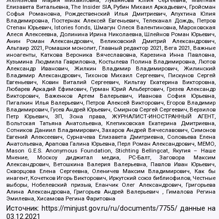
Железнова Мария Михайловна, Лукьянова Юлия Сергеевна, Маетная
Елизавета Витальевна, The Insider SIA, Рубин Михаил Аркадьевич, Гройсман
Софья Романовна, Рождественский Илья Дмитриевич, Апухтина Юлия
Владимировна, Постернак Алексей Евгеньевич, Телеканал Дождь, Петров
Степан Юрьевич, Istories fonds, Шмагун Олеся Валентиновна, Мароховская
Алеся Алексеевна, Долинина Ирина Николаевна, Шлейнов Роман Юрьевич,
Анин Роман Александрович, Великовский Дмитрий Александрович,
Альтаир 2021, Ромашки монолит, Главный редактор 2021, Вега 2021, Важные
иноагенты, Каткова Вероника Вячеславовна, Карезина Инна Павловна,
Кузьмина Людмила Гавриловна, Костылева Полина Владимировна, Лютов
Александр Иванович, Жилкин Владимир Владимирович, Жилинский
Владимир Александрович, Тихонов Михаил Сергеевич, Пискунов Сергей
Евгеньевич, Ковин Виталий Сергеевич, Кильтау Екатерина Викторовна,
Любарев Аркадий Ефимович, Гурман Юрий Альбертович, Грезев Александр
Викторович, Важенков Артем Валерьевич, Иванова София Юрьевна,
Пигалкин Илья Валерьевич, Петров Алексей Викторович, Егоров Владимир
Владимирович, Гусев Андрей Юрьевич, Смирнов Сергей Сергеевич, Верзилов
Петр Юрьевич, ЗП, Зона права, ЖУРНАЛИСТ-ИНОСТРАННЫЙ АГЕНТ,
Вольтская Татьяна Анатольевна, Клепиковская Екатерина Дмитриевна,
Сотников Даниил Владимирович, Захаров Андрей Вячеславович, Симонов
Евгений Алексеевич, Сурначева Елизавета Дмитриевна, Соловьева Елена
Анатольевна, Арапова Галина Юрьевна, Перл Роман Александрович, МЕМО,
Mason G.E.S. Anonymous Foundation, Stichting Bellingcat, Якутия – Наше
Мнение, Москоу диджитал медиа, РС-Балт, Заговора Максим
Александрович, Ветошкина Валерия Валерьевна, Павлов Иван Юрьевич,
Скворцова Елена Сергеевна, Оленичев Максим Владимирович, Как бы
инагент, Кочетков Игорь Викторович, Иркутский союз библиофилов, Честные
выборы, Нобелевский призыв, Еланчик Олег Александрович, Григорьева
Алина Александровна, Григорьев Андрей Валерьевич , Гималова Регина
Эмилевна, Хисамова Регина Фаритовна
Источник:
https://minjust.gov.ru/ru/documents/7755/
данные на
03.12.2021