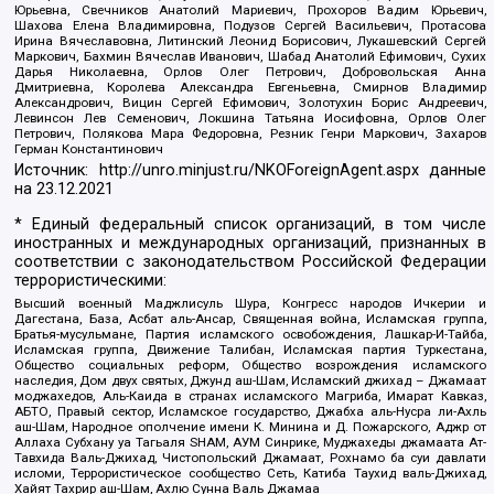
Юрьевна, Свечников Анатолий Мариевич, Прохоров Вадим Юрьевич,
Шахова Елена Владимировна, Подузов Сергей Васильевич, Протасова
Ирина Вячеславовна, Литинский Леонид Борисович, Лукашевский Сергей
Маркович, Бахмин Вячеслав Иванович, Шабад Анатолий Ефимович, Сухих
Дарья Николаевна, Орлов Олег Петрович, Добровольская Анна
Дмитриевна, Королева Александра Евгеньевна, Смирнов Владимир
Александрович, Вицин Сергей Ефимович, Золотухин Борис Андреевич,
Левинсон Лев Семенович, Локшина Татьяна Иосифовна, Орлов Олег
Петрович, Полякова Мара Федоровна, Резник Генри Маркович, Захаров
Герман Константинович
Источник:
http://unro.minjust.ru/NKOForeignAgent.aspx
данные
на
23.12.2021
* Единый федеральный список организаций, в том числе
иностранных и международных организаций, признанных в
соответствии с законодательством Российской Федерации
террористическими:
Высший военный Маджлисуль Шура, Конгресс народов Ичкерии и
Дагестана, База, Асбат аль-Ансар, Священная война, Исламская группа,
Братья-мусульмане, Партия исламского освобождения, Лашкар-И-Тайба,
Исламская группа, Движение Талибан, Исламская партия Туркестана,
Общество социальных реформ, Общество возрождения исламского
наследия, Дом двух святых, Джунд аш-Шам, Исламский джихад – Джамаат
моджахедов, Аль-Каида в странах исламского Магриба, Имарат Кавказ,
АБТО, Правый сектор, Исламское государство, Джабха аль-Нусра ли-Ахль
аш-Шам, Народное ополчение имени К. Минина и Д. Пожарского, Аджр от
Аллаха Субхану уа Тагьаля SHAM, АУМ Синрике, Муджахеды джамаата Ат-
Тавхида Валь-Джихад, Чистопольский Джамаат, Рохнамо ба суи давлати
исломи, Террористическое сообщество Сеть, Катиба Таухид валь-Джихад,
Хайят Тахрир аш-Шам, Ахлю Сунна Валь Джамаа