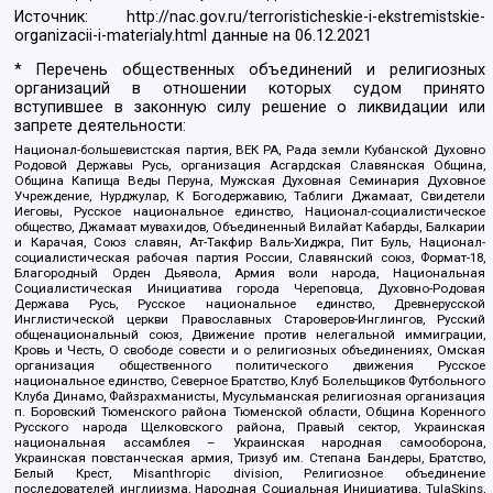
Источник:
http://nac.gov.ru/terroristicheskie-i-ekstremistskie-
organizacii-i-materialy.html
данные на
06.12.2021
* Перечень общественных объединений и религиозных
организаций в отношении которых судом принято
вступившее в законную силу решение о ликвидации или
запрете деятельности:
Национал-большевистская партия, ВЕК РА, Рада земли Кубанской Духовно
Родовой Державы Русь, организация Асгардская Славянская Община,
Община Капища Веды Перуна, Мужская Духовная Семинария Духовное
Учреждение, Нурджулар, К Богодержавию, Таблиги Джамаат, Свидетели
Иеговы, Русское национальное единство, Национал-социалистическое
общество, Джамаат мувахидов, Объединенный Вилайат Кабарды, Балкарии
и Карачая, Союз славян, Ат-Такфир Валь-Хиджра, Пит Буль, Национал-
социалистическая рабочая партия России, Славянский союз, Формат-18,
Благородный Орден Дьявола, Армия воли народа, Национальная
Социалистическая Инициатива города Череповца, Духовно-Родовая
Держава Русь, Русское национальное единство, Древнерусской
Инглистической церкви Православных Староверов-Инглингов, Русский
общенациональный союз, Движение против нелегальной иммиграции,
Кровь и Честь, О свободе совести и о религиозных объединениях, Омская
организация общественного политического движения Русское
национальное единство, Северное Братство, Клуб Болельщиков Футбольного
Клуба Динамо, Файзрахманисты, Мусульманская религиозная организация
п. Боровский Тюменского района Тюменской области, Община Коренного
Русского народа Щелковского района, Правый сектор, Украинская
национальная ассамблея – Украинская народная самооборона,
Украинская повстанческая армия, Тризуб им. Степана Бандеры, Братство,
Белый Крест, Misanthropic division, Религиозное объединение
последователей инглиизма, Народная Социальная Инициатива, TulaSkins,