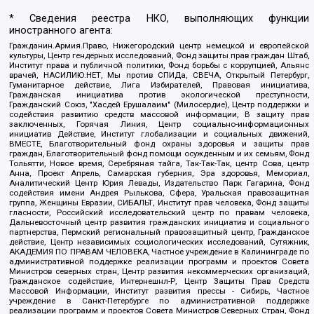
* Сведения реестра НКО, выполняющих функции
иностранного агента:
Гражданин.Армия.Право, Нижегородский центр немецкой и европейской
культуры, Центр гендерных исследований, Фонд защиты прав граждан Штаб,
Институт права и публичной политики, Фонд борьбы с коррупцией, Альянс
врачей, НАСИЛИЮ.НЕТ, Мы против СПИДа, СВЕЧА, Открытый Петербург,
Гуманитарное действие, Лига Избирателей, Правовая инициатива,
Гражданская инициатива против экологической преступности,
Гражданский Союз, "Хасдей Ерушалаим" (Милосердие), Центр поддержки и
содействия развитию средств массовой информации, В защиту прав
заключенных, Горячая Линия, Центр социально-информационных
инициатив Действие, Институт глобализации и социальных движений,
ВМЕСТЕ, Благотворительный фонд охраны здоровья и защиты прав
граждан, Благотворительный фонд помощи осужденным и их семьям, Фонд
Тольятти, Новое время, Серебряная тайга, Так-Так-Так, центр Сова, центр
Анна, Проект Апрель, Самарская губерния, Эра здоровья, Мемориал,
Аналитический Центр Юрия Левады, Издательство Парк Гагарина, Фонд
содействия имени Андрея Рылькова, Сфера, Уральская правозащитная
группа, Женщины Евразии, СИБАЛЬТ, Институт прав человека, Фонд защиты
гласности, Российский исследовательский центр по правам человека,
Дальневосточный центр развития гражданских инициатив и социального
партнерства, Пермский региональный правозащитный центр, Гражданское
действие, Центр независимых социологических исследований, Сутяжник,
АКАДЕМИЯ ПО ПРАВАМ ЧЕЛОВЕКА, Частное учреждение в Калининграде по
административной поддержке реализации программ и проектов Совета
Министров северных стран, Центр развития некоммерческих организаций,
Гражданское содействие, Интернешнл-Р, Центр Защиты Прав Средств
Массовой Информации, Институт развития прессы - Сибирь, Частное
учреждение в Санкт-Петербурге по административной поддержке
реализации программ и проектов Совета Министров Северных Стран, Фонд