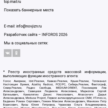
top.mail.ru
Показать баннерные места
E-mail: info@novjizn.ru
Разработчик сайта –
INFOROS
2026
Мы в социальных сетях:
* Реестр иностранных средств массовой информации,
выполняющих функции иностранного агента:
Голос Америки, Idel.Реалии, Кавказ.Реалии, Крым.Реалии, Телеканал
Настоящее Время, Azatliq Radiosi, PCE/PC, Сибирь.Реалии, Фактограф,
Север.Реалии, Радио Свобода, MEDIUM-ORIENT, Пономарев Лев
Александрович, Савицкая Людмила Алексеевна, Маркелов Сергей
Евгеньевич, Камалягин Денис Николаевич, Апахончич Дарья
Александровна, Medusa Project, Первое антикоррупционное СМИ, VTimes.io,
Баданин Роман Сергеевич, Гликин Максим Александрович, Маняхин Петр
Борисович, Ярош Юлия Петровна, Чуракова Ольга Владимировна,