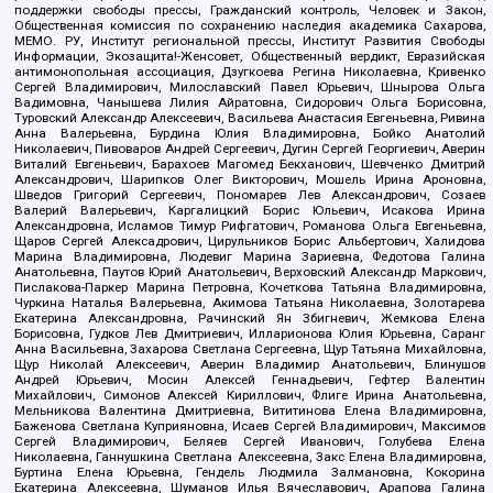
поддержки свободы прессы, Гражданский контроль, Человек и Закон,
Общественная комиссия по сохранению наследия академика Сахарова,
МЕМО. РУ, Институт региональной прессы, Институт Развития Свободы
Информации, Экозащита!-Женсовет, Общественный вердикт, Евразийская
антимонопольная ассоциация, Дзугкоева Регина Николаевна, Кривенко
Сергей Владимирович, Милославский Павел Юрьевич, Шнырова Ольга
Вадимовна, Чанышева Лилия Айратовна, Сидорович Ольга Борисовна,
Туровский Александр Алексеевич, Васильева Анастасия Евгеньевна, Ривина
Анна Валерьевна, Бурдина Юлия Владимировна, Бойко Анатолий
Николаевич, Пивоваров Андрей Сергеевич, Дугин Сергей Георгиевич, Аверин
Виталий Евгеньевич, Барахоев Магомед Бекханович, Шевченко Дмитрий
Александрович, Шарипков Олег Викторович, Мошель Ирина Ароновна,
Шведов Григорий Сергеевич, Пономарев Лев Александрович, Созаев
Валерий Валерьевич, Каргалицкий Борис Юльевич, Исакова Ирина
Александровна, Исламов Тимур Рифгатович, Романова Ольга Евгеньевна,
Щаров Сергей Алексадрович, Цирульников Борис Альбертович, Халидова
Марина Владимировна, Людевиг Марина Зариевна, Федотова Галина
Анатольевна, Паутов Юрий Анатольевич, Верховский Александр Маркович,
Пислакова-Паркер Марина Петровна, Кочеткова Татьяна Владимировна,
Чуркина Наталья Валерьевна, Акимова Татьяна Николаевна, Золотарева
Екатерина Александровна, Рачинский Ян Збигневич, Жемкова Елена
Борисовна, Гудков Лев Дмитриевич, Илларионова Юлия Юрьевна, Саранг
Анна Васильевна, Захарова Светлана Сергеевна, Щур Татьяна Михайловна,
Щур Николай Алексеевич, Аверин Владимир Анатольевич, Блинушов
Андрей Юрьевич, Мосин Алексей Геннадьевич, Гефтер Валентин
Михайлович, Симонов Алексей Кириллович, Флиге Ирина Анатольевна,
Мельникова Валентина Дмитриевна, Вититинова Елена Владимировна,
Баженова Светлана Куприяновна, Исаев Сергей Владимирович, Максимов
Сергей Владимирович, Беляев Сергей Иванович, Голубева Елена
Николаевна, Ганнушкина Светлана Алексеевна, Закс Елена Владимировна,
Буртина Елена Юрьевна, Гендель Людмила Залмановна, Кокорина
Екатерина Алексеевна, Шуманов Илья Вячеславович, Арапова Галина