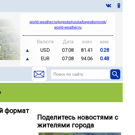
world-weather.ru/pogoda/russia/bagrationovsk/
world-weather.ru
Валюта
Дата
знач.
изм.
▲
USD
07.08
81.41
0.28
▲
EUR
07.08
94.06
0.48
е
ый формат
Поделитесь новостями с
жителями города