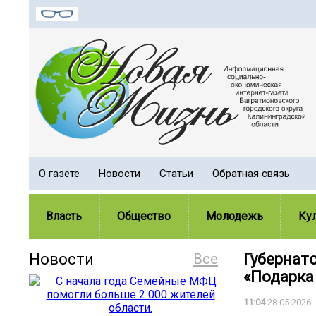
О газете
Новости
Статьи
Обратная связь
Власть
Общество
Молодежь
Ку
Новости
Все
Губернат
«Подарка
11:04
28.05.2026