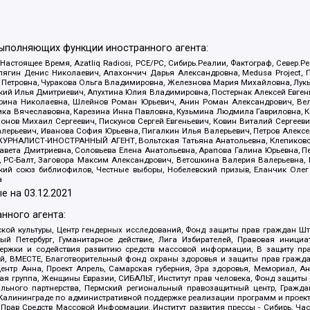
выполняющих функции иностранного агента:
 Настоящее Время, Azatliq Radiosi, PCE/PC, Сибирь.Реалии, Фактограф, Север
ягин Денис Николаевич, Апахончич Дарья Александровна, Medusa Project, П
етровна, Чуракова Ольга Владимировна, Железнова Мария Михайловна, Лукьян
й Илья Дмитриевич, Апухтина Юлия Владимировна, Постернак Алексей Евгеньев
рина Николаевна, Шлейнов Роман Юрьевич, Анин Роман Александрович, Вел
оника Вячеславовна, Карезина Инна Павловна, Кузьмина Людмила Гавриловна
ов Михаил Сергеевич, Пискунов Сергей Евгеньевич, Ковин Виталий Сергеевич
алерьевич, Иванова София Юрьевна, Пигалкин Илья Валерьевич, Петров Алексе
а, ЖУРНАЛИСТ-ИНОСТРАННЫЙ АГЕНТ, Вольтская Татьяна Анатольевна, Клепиков
авета Дмитриевна, Соловьева Елена Анатольевна, Арапова Галина Юрьевна, П
иа, РС-Балт, Заговора Максим Александрович, Ветошкина Валерия Валерьевна
ский союз библиофилов, Честные выборы, Нобелевский призыв, Еланчик Олег
а
е на
03.12.2021
нного агента:
ой культуры, Центр гендерных исследований, Фонд защиты прав граждан Шта
 Петербург, Гуманитарное действие, Лига Избирателей, Правовая инициат
держки и содействия развитию средств массовой информации, В защиту п
ий, ВМЕСТЕ, Благотворительный фонд охраны здоровья и защиты прав граж
, центр Анна, Проект Апрель, Самарская губерния, Эра здоровья, Мемориал,
я группа, Женщины Евразии, СИБАЛЬТ, Институт прав человека, Фонд защиты 
льного партнерства, Пермский региональный правозащитный центр, Граждан
лининграде по административной поддержке реализации программ и проекто
 Прав Средств Массовой Информации, Институт развития прессы - Сибирь, Ча