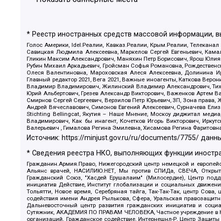
* Реестр иностранных средств массовой информации, 
Голос Америки, Idel.Реалии, Кавказ.Реалии, Крым.Реалии, Телеканал
Савицкая Людмила Алексеевна, Маркелов Сергей Евгеньевич, Камал
Гликин Максим Александрович, Маняхин Петр Борисович, Ярош Юлия П
Рубин Михаил Аркадьевич, Гройсман Софья Романовна, Рождественски
Олеся Валентиновна, Мароховская Алеся Алексеевна, Долинина И
Главный редактор 2021, Вега 2021, Важные иноагенты, Каткова Вер
Владимир Владимирович, Жилинский Владимир Александрович, Тихон
Юрий Альбертович, Грезев Александр Викторович, Важенков Артем В
Смирнов Сергей Сергеевич, Верзилов Петр Юрьевич, ЗП, Зона прав
Андрей Вячеславович, Симонов Евгений Алексеевич, Сурначева Елиз
Stichting Bellingcat, Якутия – Наше Мнение, Москоу диджитал мед
Владимирович, Как бы инагент, Кочетков Игорь Викторович, Иркут
Валерьевич , Гималова Регина Эмилевна, Хисамова Регина Фаритовн
Источник:
https://minjust.gov.ru/ru/documents/7755/
данны
* Сведения реестра НКО, выполняющих функции иностра
Гражданин.Армия.Право, Нижегородский центр немецкой и европейск
Альянс врачей, НАСИЛИЮ.НЕТ, Мы против СПИДа, СВЕЧА, Открытый
Гражданский Союз, "Хасдей Ерушалаим" (Милосердие), Центр под
инициатив Действие, Институт глобализации и социальных движен
Тольятти, Новое время, Серебряная тайга, Так-Так-Так, центр Сова
содействия имени Андрея Рылькова, Сфера, Уральская правозащитна
Дальневосточный центр развития гражданских инициатив и социа
Сутяжник, АКАДЕМИЯ ПО ПРАВАМ ЧЕЛОВЕКА, Частное учреждение в Ка
организаций, Гражданское содействие, Интернешнл-Р, Центр Защиты