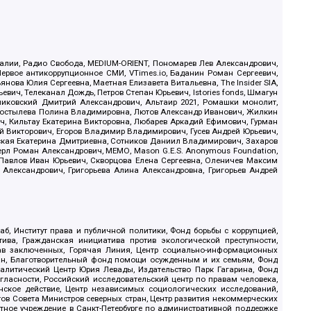
.Реалии, Радио Свобода, MEDIUM-ORIENT, Пономарев Лев Александрович,
ервое антикоррупционное СМИ, VTimes.io, Баданин Роман Сергеевич,
ова Юлия Сергеевна, Маетная Елизавета Витальевна, The Insider SIA,
ич, Телеканал Дождь, Петров Степан Юрьевич, Istories fonds, Шмагун
иковский Дмитрий Александрович, Альтаир 2021, Ромашки монолит,
, Костылева Полина Владимировна, Лютов Александр Иванович, Жилкин
, Кильтау Екатерина Викторовна, Любарев Аркадий Ефимович, Гурман
й Викторович, Егоров Владимир Владимирович, Гусев Андрей Юрьевич,
ская Екатерина Дмитриевна, Сотников Даниил Владимирович, Захаров
ерл Роман Александрович, МЕМО, Mason G.E.S. Anonymous Foundation,
, Павлов Иван Юрьевич, Скворцова Елена Сергеевна, Оленичев Максим
 Александрович, Григорьева Алина Александровна, Григорьев Андрей
б, Институт права и публичной политики, Фонд борьбы с коррупцией,
ива, Гражданская инициатива против экологической преступности,
рав заключенных, Горячая Линия, Центр социально-информационных
дан, Благотворительный фонд помощи осужденным и их семьям, Фонд
 Аналитический Центр Юрия Левады, Издательство Парк Гагарина, Фонд
гласности, Российский исследовательский центр по правам человека,
ское действие, Центр независимых социологических исследований,
в Совета Министров северных стран, Центр развития некоммерческих
стное учреждение в Санкт-Петербурге по административной поддержке