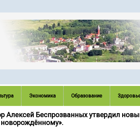
льтура
Экономика
Образование
Здоровь
ор Алексей Беспрозванных утвердил нов
 новорождённому».