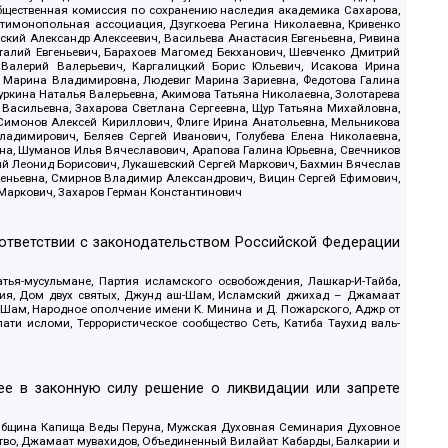
Общественная комиссия по сохранению наследия академика Сахарова,
нтимонопольная ассоциация, Дзугкоева Регина Николаевна, Кривенко
кий Александр Алексеевич, Васильева Анастасия Евгеньевна, Ривина
италий Евгеньевич, Барахоев Магомед Бекханович, Шевченко Дмитрий
 Валерий Валерьевич, Каргалицкий Борис Юльевич, Исакова Ирина
ва Марина Владимировна, Людевиг Марина Зариевна, Федотова Галина
уркина Наталья Валерьевна, Акимова Татьяна Николаевна, Золотарева
 Васильевна, Захарова Светлана Сергеевна, Щур Татьяна Михайловна,
 Симонов Алексей Кириллович, Флиге Ирина Анатольевна, Мельникова
адимирович, Беляев Сергей Иванович, Голубева Елена Николаевна,
вна, Шуманов Илья Вячеславович, Арапова Галина Юрьевна, Свечников
ий Леонид Борисович, Лукашевский Сергей Маркович, Бахмин Вячеслав
геньевна, Смирнов Владимир Александрович, Вицин Сергей Ефимович,
 Маркович, Захаров Герман Константинович
оответствии с законодательством Российской Федерации
тья-мусульмане, Партия исламского освобождения, Лашкар-И-Тайба,
дия, Дом двух святых, Джунд аш-Шам, Исламский джихад – Джамаат
ш-Шам, Народное ополчение имени К. Минина и Д. Пожарского, Аджр от
и исломи, Террористическое сообщество Сеть, Катиба Таухид валь-
е в законную силу решение о ликвидации или запрете
 Община Капища Веды Перуна, Мужская Духовная Семинария Духовное
ство, Джамаат мувахидов, Объединенный Вилайат Кабарды, Балкарии и