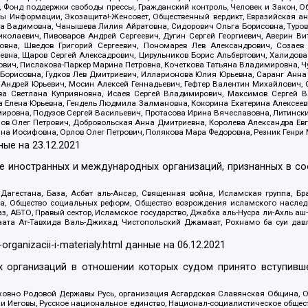
, Фонд поддержки свободы прессы, Гражданский контроль, Человек и Закон, 
оды Информации, Экозащита!-Женсовет, Общественный вердикт, Евразийская а
 Вадимовна, Чанышева Лилия Айратовна, Сидорович Ольга Борисовна, Туровс
олаевич, Пивоваров Андрей Сергеевич, Дугин Сергей Георгиевич, Аверин В
вна, Шведов Григорий Сергеевич, Пономарев Лев Александрович, Созаев
евна, Щаров Сергей Алексадрович, Цирульников Борис Альбертович, Халидо
ович, Пислакова-Паркер Марина Петровна, Кочеткова Татьяна Владимировна, Ч
Борисовна, Гудков Лев Дмитриевич, Илларионова Юлия Юрьевна, Саранг Анна
Андрей Юрьевич, Мосин Алексей Геннадьевич, Гефтер Валентин Михайлович,
а Светлана Куприяновна, Исаев Сергей Владимирович, Максимов Сергей Вл
а Елена Юрьевна, Гендель Людмила Залмановна, Кокорина Екатерина Алексее
ровна, Подузов Сергей Васильевич, Протасова Ирина Вячеславовна, Литинск
ов Олег Петрович, Добровольская Анна Дмитриевна, Королева Александра Ев
яна Иосифовна, Орлов Олег Петрович, Полякова Мара Федоровна, Резник Генри
ные на
23.12.2021
ле иностранных и международных организаций, признанных в с
гестана, База, Асбат аль-Ансар, Священная война, Исламская группа, Бра
ана, Общество социальных реформ, Общество возрождения исламского насле
з, АБТО, Правый сектор, Исламское государство, Джабха аль-Нусра ли-Ахль а
та Ат-Тавхида Валь-Джихад, Чистопольский Джамаат, Рохнамо ба суи давлат
-organizacii-i-materialy.html
данные на
06.12.2021
 организаций в отношении которых судом принято вступивше
Духовно Родовой Державы Русь, организация Асгардская Славянская Община,
ли Иеговы, Русское национальное единство, Национал-социалистическое обще