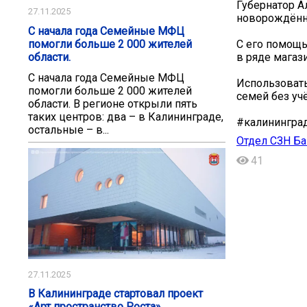
Губернатор 
27.11.2025
новорождённо
С начала года Семейные МФЦ
помогли больше 2 000 жителей
С его помощь
области.
в ряде магаз
С начала года Семейные МФЦ
Использовать
помогли больше 2 000 жителей
семей без уч
области. В регионе открыли пять
таких центров: два – в Калининграде,
#калинингра
остальные – в...
Отдел СЗН Ба
41
27.11.2025
В Калининграде стартовал проект
«Арт пространство Роста».