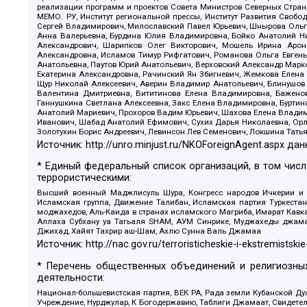
реализации программ и проектов Совета Министров Северных Стран
МЕМО. РУ, Институт региональной прессы, Институт Развития Своб
Сергей Владимирович, Милославский Павел Юрьевич, Шнырова Ольга
Анна Валерьевна, Бурдина Юлия Владимировна, Бойко Анатолий Ник
Александрович, Шарипков Олег Викторович, Мошель Ирина Ароно
Александровна, Исламов Тимур Рифгатович, Романова Ольга Евгень
Анатольевна, Паутов Юрий Анатольевич, Верховский Александр Марк
Екатерина Александровна, Рачинский Ян Збигневич, Жемкова Елена 
Щур Николай Алексеевич, Аверин Владимир Анатольевич, Блинушов 
Валентина Дмитриевна, Вититинова Елена Владимировна, Баженов
Ганнушкина Светлана Алексеевна, Закс Елена Владимировна, Буртин
Анатолий Мариевич, Прохоров Вадим Юрьевич, Шахова Елена Владими
Иванович, Шабад Анатолий Ефимович, Сухих Дарья Николаевна, Орл
Золотухин Борис Андреевич, Левинсон Лев Семенович, Локшина Тать
Источник:
http://unro.minjust.ru/NKOForeignAgent.aspx
дан
* Единый федеральный список организаций, в том чис
террористическими:
Высший военный Маджлисуль Шура, Конгресс народов Ичкерии и Да
Исламская группа, Движение Талибан, Исламская партия Туркест
моджахедов, Аль-Каида в странах исламского Магриба, Имарат Кавка
Аллаха Субхану уа Тагьаля SHAM, АУМ Синрике, Муджахеды джамаа
Джихад, Хайят Тахрир аш-Шам, Ахлю Сунна Валь Джамаа
Источник:
http://nac.gov.ru/terroristicheskie-i-ekstremistskie
* Перечень общественных объединений и религиозных
деятельности:
Национал-большевистская партия, ВЕК РА, Рада земли Кубанской 
Учреждение, Нурджулар, К Богодержавию, Таблиги Джамаат, Свидете