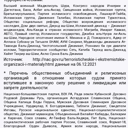
Высший военный Маджлисуль Шура, Конгресс народов Ичкерии и
Дагестана, База, Асбат аль-Ансар, Священная война, Исламская группа,
Братья-мусульмане, Партия исламского освобождения, Лашкар-И-Тайба,
Исламская группа, Движение Талибан, Исламская партия Туркестана,
Общество социальных реформ, Общество возрождения исламского
наследия, Дом двух святых, Джунд аш-Шам, Исламский джихад – Джамаат
моджахедов, Аль-Каида в странах исламского Магриба, Имарат Кавказ,
АБТО, Правый сектор, Исламское государство, Джабха аль-Нусра ли-Ахль
аш-Шам, Народное ополчение имени К. Минина и Д. Пожарского, Аджр от
Аллаха Субхану уа Тагьаля SHAM, АУМ Синрике, Муджахеды джамаата Ат-
Тавхида Валь-Джихад, Чистопольский Джамаат, Рохнамо ба суи давлати
исломи, Террористическое сообщество Сеть, Катиба Таухид валь-Джихад,
Хайят Тахрир аш-Шам, Ахлю Сунна Валь Джамаа
Источник:
http://nac.gov.ru/terroristicheskie-i-ekstremistskie-
organizacii-i-materialy.html
данные на
06.12.2021
* Перечень общественных объединений и религиозных
организаций в отношении которых судом принято
вступившее в законную силу решение о ликвидации или
запрете деятельности:
Национал-большевистская партия, ВЕК РА, Рада земли Кубанской Духовно
Родовой Державы Русь, организация Асгардская Славянская Община,
Община Капища Веды Перуна, Мужская Духовная Семинария Духовное
Учреждение, Нурджулар, К Богодержавию, Таблиги Джамаат, Свидетели
Иеговы, Русское национальное единство, Национал-социалистическое
общество, Джамаат мувахидов, Объединенный Вилайат Кабарды, Балкарии
и Карачая, Союз славян, Ат-Такфир Валь-Хиджра, Пит Буль, Национал-
социалистическая рабочая партия России, Славянский союз, Формат-18,
Благородный Орден Дьявола, Армия воли народа, Национальная