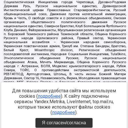
Социалистическая Инициатива города Череповца, Духовно-Родовая
Держава Русь, Русское национальное единство, Древнерусской
Инглистической церкви Православных Староверов-Инглингов, Русский
общенациональный союз, Движение против нелегальной иммиграции,
Кровь и Честь, О свободе совести и о религиозных объединениях, Омская
организация общественного политического движения Русское
национальное единство, Северное Братство, Клуб Болельщиков Футбольного
Клуба Динамо, Файзрахманисты, Мусульманская религиозная организация
п. Боровский Тюменского района Тюменской области, Община Коренного
Русского народа Щелковского района, Правый сектор, Украинская
национальная ассамблея – Украинская народная самооборона,
Украинская повстанческая армия, Тризуб им. Степана Бандеры, Братство,
Белый Крест, Misanthropic division, Религиозное объединение
последователей инглиизма, Народная Социальная Инициатива, TulaSkins,
Этнополитическое объединение Русские, Русское национальное
объединение Атака, Мечеть Мирмамеда, Община Коренного Русского
народа г. Астрахани, ВОЛЯ, Меджлис крымскотатарского народа, Рубеж
Севера, ТОЙС, О противодействии экстремистской деятельности,
РЕВТАТПОД, Артподготовка, Штольц, В честь иконы Божией Матери
Державная, Сектор 16, Независимость, Фирма, Молодежная правозащитная
группа МПГ, Курсом Правды и Единения, Каракольская инициативная
группа, Автоград Крю, Союз Славянских Сил Руси, Алля-Аят,
Благотворительный пансионат Ак Умут, Русская республика Русь,
Для повышения удобства сайта мы используем
Арестантское уголовное единство, Башкорт, Нация и свобода, W.H.С., Фалунь
cookies (
подробнее
). К сайту подключены
Дафа, Иртыш Ultras, Русский Патриотический клуб-Новокузнецк/РПК,
сервисы Yandex.Metrika, LiveInternet, top.mail.ru,
Сибирский державный союз, Фонд борьбы с коррупцией, Фонд защиты прав
граждан, Штабы Навального, Совет граждан СССР Прикубанского округа г.
которые также используют файлы cookies
Краснодара
(
подробнее
).
Источник:
https://minjust.gov.ru/ru/documents/7822/
данные на
08.12.2021
Я согласен/согласна