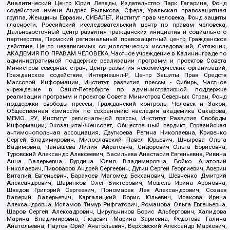
Аналитический Центр Юрия Левады, Издательство Парк Гагарина, Фонд
содействия имени Андрея Рылькова, Сфера, Уральская правозащитная
группа, Женщины Евразии, СИБАЛЬТ, Институт прав человека, Фонд защиты
гласности, Российский исследовательский центр по правам человека,
Дальневосточный центр развития гражданских инициатив и социального
партнерства, Пермский региональный правозащитный центр, Гражданское
действие, Центр независимых социологических исследований, Сутяжник,
АКАДЕМИЯ ПО ПРАВАМ ЧЕЛОВЕКА, Частное учреждение в Калининграде по
административной поддержке реализации программ и проектов Совета
Министров северных стран, Центр развития некоммерческих организаций,
Гражданское содействие, Интернешнл-Р, Центр Защиты Прав Средств
Массовой Информации, Институт развития прессы - Сибирь, Частное
учреждение в Санкт-Петербурге по административной поддержке
реализации программ и проектов Совета Министров Северных Стран, Фонд
поддержки свободы прессы, Гражданский контроль, Человек и Закон,
Общественная комиссия по сохранению наследия академика Сахарова,
МЕМО. РУ, Институт региональной прессы, Институт Развития Свободы
Информации, Экозащита!-Женсовет, Общественный вердикт, Евразийская
антимонопольная ассоциация, Дзугкоева Регина Николаевна, Кривенко
Сергей Владимирович, Милославский Павел Юрьевич, Шнырова Ольга
Вадимовна, Чанышева Лилия Айратовна, Сидорович Ольга Борисовна,
Туровский Александр Алексеевич, Васильева Анастасия Евгеньевна, Ривина
Анна Валерьевна, Бурдина Юлия Владимировна, Бойко Анатолий
Николаевич, Пивоваров Андрей Сергеевич, Дугин Сергей Георгиевич, Аверин
Виталий Евгеньевич, Барахоев Магомед Бекханович, Шевченко Дмитрий
Александрович, Шарипков Олег Викторович, Мошель Ирина Ароновна,
Шведов Григорий Сергеевич, Пономарев Лев Александрович, Созаев
Валерий Валерьевич, Каргалицкий Борис Юльевич, Исакова Ирина
Александровна, Исламов Тимур Рифгатович, Романова Ольга Евгеньевна,
Щаров Сергей Алексадрович, Цирульников Борис Альбертович, Халидова
Марина Владимировна, Людевиг Марина Зариевна, Федотова Галина
Анатольевна, Паутов Юрий Анатольевич, Верховский Александр Маркович,