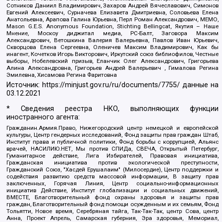
Сотников Даниил Владимирович, Захаров Андрей Вячеславович, Симонов
Евгений Алексеевич, Сурначева Елизавета Дмитриевна, Соловьева Елена
Анатольевна, Арапова Галина Юрьевна, Перл Роман Александрович, МЕМО,
Mason G.E.S. Anonymous Foundation, Stichting Bellingcat, Якутия – Наше
Мнение, Москоу диджитал медиа, РС-Балт, Заговора Максим
Александрович, Ветошкина Валерия Валерьевна, Павлов Иван Юрьевич,
Скворцова Елена Сергеевна, Оленичев Максим Владимирович, Как бы
инагент, Кочетков Игорь Викторович, Иркутский союз библиофилов, Честные
выборы, Нобелевский призыв, Еланчик Олег Александрович, Григорьева
Алина Александровна, Григорьев Андрей Валерьевич , Гималова Регина
Эмилевна, Хисамова Регина Фаритовна
Источник:
https://minjust.gov.ru/ru/documents/7755/
данные на
03.12.2021
* Сведения реестра НКО, выполняющих функции
иностранного агента:
Гражданин.Армия.Право, Нижегородский центр немецкой и европейской
культуры, Центр гендерных исследований, Фонд защиты прав граждан Штаб,
Институт права и публичной политики, Фонд борьбы с коррупцией, Альянс
врачей, НАСИЛИЮ.НЕТ, Мы против СПИДа, СВЕЧА, Открытый Петербург,
Гуманитарное действие, Лига Избирателей, Правовая инициатива,
Гражданская инициатива против экологической преступности,
Гражданский Союз, "Хасдей Ерушалаим" (Милосердие), Центр поддержки и
содействия развитию средств массовой информации, В защиту прав
заключенных, Горячая Линия, Центр социально-информационных
инициатив Действие, Институт глобализации и социальных движений,
ВМЕСТЕ, Благотворительный фонд охраны здоровья и защиты прав
граждан, Благотворительный фонд помощи осужденным и их семьям, Фонд
Тольятти, Новое время, Серебряная тайга, Так-Так-Так, центр Сова, центр
Анна, Проект Апрель, Самарская губерния, Эра здоровья, Мемориал,