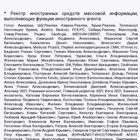
* Реестр иностранных средств массовой информации,
выполняющих функции иностранного агента:
Голос Америки, Idel.Реалии, Кавказ.Реалии, Крым.Реалии, Телеканал
Настоящее Время, Azatliq Radiosi, PCE/PC, Сибирь.Реалии, Фактограф,
Север.Реалии, Радио Свобода, MEDIUM-ORIENT, Пономарев Лев
Александрович, Савицкая Людмила Алексеевна, Маркелов Сергей
Евгеньевич, Камалягин Денис Николаевич, Апахончич Дарья
Александровна, Medusa Project, Первое антикоррупционное СМИ, VTimes.io,
Баданин Роман Сергеевич, Гликин Максим Александрович, Маняхин Петр
Борисович, Ярош Юлия Петровна, Чуракова Ольга Владимировна,
Железнова Мария Михайловна, Лукьянова Юлия Сергеевна, Маетная
Елизавета Витальевна, The Insider SIA, Рубин Михаил Аркадьевич, Гройсман
Софья Романовна, Рождественский Илья Дмитриевич, Апухтина Юлия
Владимировна, Постернак Алексей Евгеньевич, Телеканал Дождь, Петров
Степан Юрьевич, Istories fonds, Шмагун Олеся Валентиновна, Мароховская
Алеся Алексеевна, Долинина Ирина Николаевна, Шлейнов Роман Юрьевич,
Анин Роман Александрович, Великовский Дмитрий Александрович,
Альтаир 2021, Ромашки монолит, Главный редактор 2021, Вега 2021, Важные
иноагенты, Каткова Вероника Вячеславовна, Карезина Инна Павловна,
Кузьмина Людмила Гавриловна, Костылева Полина Владимировна, Лютов
Александр Иванович, Жилкин Владимир Владимирович, Жилинский
Владимир Александрович, Тихонов Михаил Сергеевич, Пискунов Сергей
Евгеньевич, Ковин Виталий Сергеевич, Кильтау Екатерина Викторовна,
Любарев Аркадий Ефимович, Гурман Юрий Альбертович, Грезев Александр
Викторович, Важенков Артем Валерьевич, Иванова София Юрьевна,
Пигалкин Илья Валерьевич, Петров Алексей Викторович, Егоров Владимир
Владимирович, Гусев Андрей Юрьевич, Смирнов Сергей Сергеевич, Верзилов
Петр Юрьевич, ЗП, Зона права, ЖУРНАЛИСТ-ИНОСТРАННЫЙ АГЕНТ,
Вольтская Татьяна Анатольевна, Клепиковская Екатерина Дмитриевна,