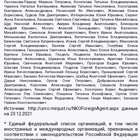
Пислакова-Паркер Марина Петровна, Кочеткова Татьяна Владимировна,
Чуркина Наталья Валерьевна, Акимова Татьяна Николаевна, Золотарева
Екатерина Александровна, Рачинский Ян Збигневич, Жемкова Елена
Борисовна, Гудков Лев Дмитриевич, Илларионова Юлия Юрьевна, Саранг
Анна Васильевна, Захарова Светлана Сергеевна, Щур Татьяна Михайловна,
Щур Николай Алексеевич, Аверин Владимир Анатольевич, Блинушов
Андрей Юрьевич, Мосин Алексей Геннадьевич, Гефтер Валентин
Михайлович, Симонов Алексей Кириллович, Флиге Ирина Анатольевна,
Мельникова Валентина Дмитриевна, Вититинова Елена Владимировна,
Баженова Светлана Куприяновна, Исаев Сергей Владимирович, Максимов
Сергей Владимирович, Беляев Сергей Иванович, Голубева Елена
Николаевна, Ганнушкина Светлана Алексеевна, Закс Елена Владимировна,
Буртина Елена Юрьевна, Гендель Людмила Залмановна, Кокорина
Екатерина Алексеевна, Шуманов Илья Вячеславович, Арапова Галина
Юрьевна, Свечников Анатолий Мариевич, Прохоров Вадим Юрьевич,
Шахова Елена Владимировна, Подузов Сергей Васильевич, Протасова
Ирина Вячеславовна, Литинский Леонид Борисович, Лукашевский Сергей
Маркович, Бахмин Вячеслав Иванович, Шабад Анатолий Ефимович, Сухих
Дарья Николаевна, Орлов Олег Петрович, Добровольская Анна
Дмитриевна, Королева Александра Евгеньевна, Смирнов Владимир
Александрович, Вицин Сергей Ефимович, Золотухин Борис Андреевич,
Левинсон Лев Семенович, Локшина Татьяна Иосифовна, Орлов Олег
Петрович, Полякова Мара Федоровна, Резник Генри Маркович, Захаров
Герман Константинович
Источник:
http://unro.minjust.ru/NKOForeignAgent.aspx
данные
на
23.12.2021
* Единый федеральный список организаций, в том числе
иностранных и международных организаций, признанных в
соответствии с законодательством Российской Федерации
террористическими: