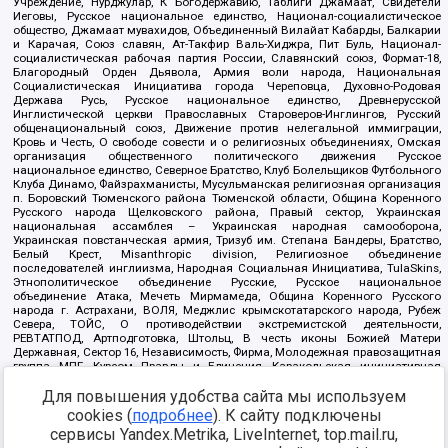
Учреждение, Нурджулар, К Богодержавию, Таблиги Джамаат, Свидетели
Иеговы, Русское национальное единство, Национал-социалистическое
общество, Джамаат мувахидов, Объединенный Вилайат Кабарды, Балкарии
и Карачая, Союз славян, Ат-Такфир Валь-Хиджра, Пит Буль, Национал-
социалистическая рабочая партия России, Славянский союз, Формат-18,
Благородный Орден Дьявола, Армия воли народа, Национальная
Социалистическая Инициатива города Череповца, Духовно-Родовая
Держава Русь, Русское национальное единство, Древнерусской
Инглистической церкви Православных Староверов-Инглингов, Русский
общенациональный союз, Движение против нелегальной иммиграции,
Кровь и Честь, О свободе совести и о религиозных объединениях, Омская
организация общественного политического движения Русское
национальное единство, Северное Братство, Клуб Болельщиков Футбольного
Клуба Динамо, Файзрахманисты, Мусульманская религиозная организация
п. Боровский Тюменского района Тюменской области, Община Коренного
Русского народа Щелковского района, Правый сектор, Украинская
национальная ассамблея – Украинская народная самооборона,
Украинская повстанческая армия, Тризуб им. Степана Бандеры, Братство,
Белый Крест, Misanthropic division, Религиозное объединение
последователей инглиизма, Народная Социальная Инициатива, TulaSkins,
Этнополитическое объединение Русские, Русское национальное
объединение Атака, Мечеть Мирмамеда, Община Коренного Русского
народа г. Астрахани, ВОЛЯ, Меджлис крымскотатарского народа, Рубеж
Севера, ТОЙС, О противодействии экстремистской деятельности,
РЕВТАТПОД, Артподготовка, Штольц, В честь иконы Божией Матери
Державная, Сектор 16, Независимость, Фирма, Молодежная правозащитная
группа МПГ, Курсом Правды и Единения, Каракольская инициативная
группа, Автоград Крю, Союз Славянских Сил Руси, Алля-Аят,
Благотворительный пансионат Ак Умут, Русская республика Русь,
Для повышения удобства сайта мы используем
Арестантское уголовное единство, Башкорт, Нация и свобода, W.H.С., Фалунь
cookies (
подробнее
). К сайту подключены
Дафа, Иртыш Ultras, Русский Патриотический клуб-Новокузнецк/РПК,
сервисы Yandex.Metrika, LiveInternet, top.mail.ru,
Сибирский державный союз, Фонд борьбы с коррупцией, Фонд защиты прав