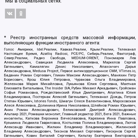
Мы в социальных сетях:
* Реестр иностранных средств массовой информации,
выполняющих функции иностранного агента:
Голос Америки, Idel.Реалии, Кавказ.Реалии, Крым.Реалии, Телеканал
Настоящее Время, Azatliq Radiosi, PCE/PC, Сибирь.Реалии, Фактограф,
Север.Реалии, Радио Свобода, MEDIUM-ORIENT, Пономарев Лев
Александрович, Савицкая Людмила Алексеевна, Маркелов Сергей
Евгеньевич, Камалягин Денис Николаевич, Апахончич Дарья
Александровна, Medusa Project, Первое антикоррупционное СМИ, VTimes.io,
Баданин Роман Сергеевич, Гликин Максим Александрович, Маняхин Петр
Борисович, Ярош Юлия Петровна, Чуракова Ольга Владимировна,
Железнова Мария Михайловна, Лукьянова Юлия Сергеевна, Маетная
Елизавета Витальевна, The Insider SIA, Рубин Михаил Аркадьевич, Гройсман
Софья Романовна, Рождественский Илья Дмитриевич, Апухтина Юлия
Владимировна, Постернак Алексей Евгеньевич, Телеканал Дождь, Петров
Степан Юрьевич, Istories fonds, Шмагун Олеся Валентиновна, Мароховская
Алеся Алексеевна, Долинина Ирина Николаевна, Шлейнов Роман Юрьевич,
Анин Роман Александрович, Великовский Дмитрий Александрович,
Альтаир 2021, Ромашки монолит, Главный редактор 2021, Вега 2021, Важные
иноагенты, Каткова Вероника Вячеславовна, Карезина Инна Павловна,
Кузьмина Людмила Гавриловна, Костылева Полина Владимировна, Лютов
Александр Иванович, Жилкин Владимир Владимирович, Жилинский
Владимир Александрович, Тихонов Михаил Сергеевич, Пискунов Сергей
Евгеньевич, Ковин Виталий Сергеевич, Кильтау Екатерина Викторовна,