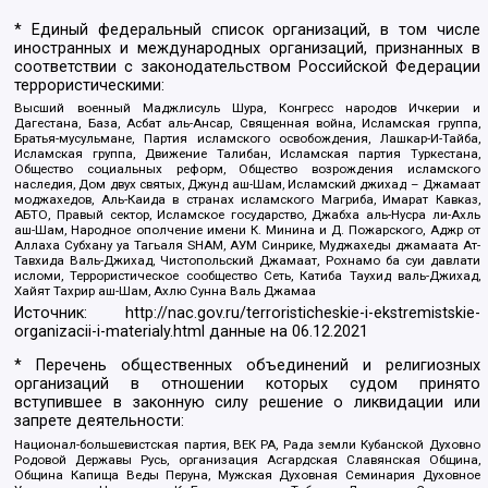
* Единый федеральный список организаций, в том числе
иностранных и международных организаций, признанных в
соответствии с законодательством Российской Федерации
террористическими:
Высший военный Маджлисуль Шура, Конгресс народов Ичкерии и
Дагестана, База, Асбат аль-Ансар, Священная война, Исламская группа,
Братья-мусульмане, Партия исламского освобождения, Лашкар-И-Тайба,
Исламская группа, Движение Талибан, Исламская партия Туркестана,
Общество социальных реформ, Общество возрождения исламского
наследия, Дом двух святых, Джунд аш-Шам, Исламский джихад – Джамаат
моджахедов, Аль-Каида в странах исламского Магриба, Имарат Кавказ,
АБТО, Правый сектор, Исламское государство, Джабха аль-Нусра ли-Ахль
аш-Шам, Народное ополчение имени К. Минина и Д. Пожарского, Аджр от
Аллаха Субхану уа Тагьаля SHAM, АУМ Синрике, Муджахеды джамаата Ат-
Тавхида Валь-Джихад, Чистопольский Джамаат, Рохнамо ба суи давлати
исломи, Террористическое сообщество Сеть, Катиба Таухид валь-Джихад,
Хайят Тахрир аш-Шам, Ахлю Сунна Валь Джамаа
Источник:
http://nac.gov.ru/terroristicheskie-i-ekstremistskie-
organizacii-i-materialy.html
данные на
06.12.2021
* Перечень общественных объединений и религиозных
организаций в отношении которых судом принято
вступившее в законную силу решение о ликвидации или
запрете деятельности:
Национал-большевистская партия, ВЕК РА, Рада земли Кубанской Духовно
Родовой Державы Русь, организация Асгардская Славянская Община,
Община Капища Веды Перуна, Мужская Духовная Семинария Духовное