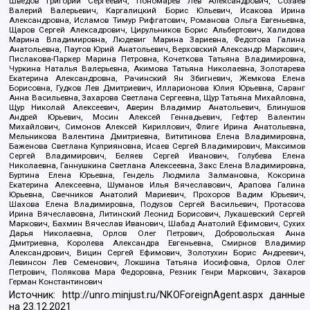
Шведов Григорий Сергеевич, Пономарев Лев Александрович, Созаев
Валерий Валерьевич, Каргалицкий Борис Юльевич, Исакова Ирина
Александровна, Исламов Тимур Рифгатович, Романова Ольга Евгеньевна,
Щаров Сергей Алексадрович, Цирульников Борис Альбертович, Халидова
Марина Владимировна, Людевиг Марина Зариевна, Федотова Галина
Анатольевна, Паутов Юрий Анатольевич, Верховский Александр Маркович,
Пислакова-Паркер Марина Петровна, Кочеткова Татьяна Владимировна,
Чуркина Наталья Валерьевна, Акимова Татьяна Николаевна, Золотарева
Екатерина Александровна, Рачинский Ян Збигневич, Жемкова Елена
Борисовна, Гудков Лев Дмитриевич, Илларионова Юлия Юрьевна, Саранг
Анна Васильевна, Захарова Светлана Сергеевна, Щур Татьяна Михайловна,
Щур Николай Алексеевич, Аверин Владимир Анатольевич, Блинушов
Андрей Юрьевич, Мосин Алексей Геннадьевич, Гефтер Валентин
Михайлович, Симонов Алексей Кириллович, Флиге Ирина Анатольевна,
Мельникова Валентина Дмитриевна, Вититинова Елена Владимировна,
Баженова Светлана Куприяновна, Исаев Сергей Владимирович, Максимов
Сергей Владимирович, Беляев Сергей Иванович, Голубева Елена
Николаевна, Ганнушкина Светлана Алексеевна, Закс Елена Владимировна,
Буртина Елена Юрьевна, Гендель Людмила Залмановна, Кокорина
Екатерина Алексеевна, Шуманов Илья Вячеславович, Арапова Галина
Юрьевна, Свечников Анатолий Мариевич, Прохоров Вадим Юрьевич,
Шахова Елена Владимировна, Подузов Сергей Васильевич, Протасова
Ирина Вячеславовна, Литинский Леонид Борисович, Лукашевский Сергей
Маркович, Бахмин Вячеслав Иванович, Шабад Анатолий Ефимович, Сухих
Дарья Николаевна, Орлов Олег Петрович, Добровольская Анна
Дмитриевна, Королева Александра Евгеньевна, Смирнов Владимир
Александрович, Вицин Сергей Ефимович, Золотухин Борис Андреевич,
Левинсон Лев Семенович, Локшина Татьяна Иосифовна, Орлов Олег
Петрович, Полякова Мара Федоровна, Резник Генри Маркович, Захаров
Герман Константинович
Источник:
http://unro.minjust.ru/NKOForeignAgent.aspx
данные
на
23.12.2021