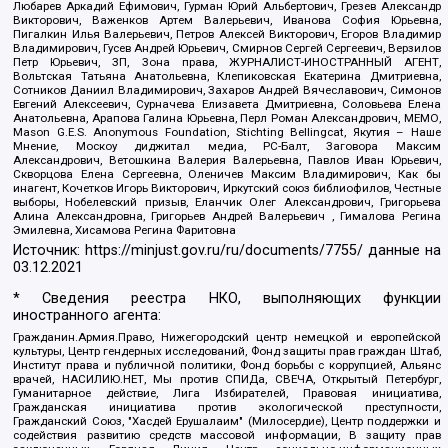
Любарев Аркадий Ефимович, Гурман Юрий Альбертович, Грезев Александр
Викторович, Важенков Артем Валерьевич, Иванова София Юрьевна,
Пигалкин Илья Валерьевич, Петров Алексей Викторович, Егоров Владимир
Владимирович, Гусев Андрей Юрьевич, Смирнов Сергей Сергеевич, Верзилов
Петр Юрьевич, ЗП, Зона права, ЖУРНАЛИСТ-ИНОСТРАННЫЙ АГЕНТ,
Вольтская Татьяна Анатольевна, Клепиковская Екатерина Дмитриевна,
Сотников Даниил Владимирович, Захаров Андрей Вячеславович, Симонов
Евгений Алексеевич, Сурначева Елизавета Дмитриевна, Соловьева Елена
Анатольевна, Арапова Галина Юрьевна, Перл Роман Александрович, МЕМО,
Mason G.E.S. Anonymous Foundation, Stichting Bellingcat, Якутия – Наше
Мнение, Москоу диджитал медиа, РС-Балт, Заговора Максим
Александрович, Ветошкина Валерия Валерьевна, Павлов Иван Юрьевич,
Скворцова Елена Сергеевна, Оленичев Максим Владимирович, Как бы
инагент, Кочетков Игорь Викторович, Иркутский союз библиофилов, Честные
выборы, Нобелевский призыв, Еланчик Олег Александрович, Григорьева
Алина Александровна, Григорьев Андрей Валерьевич , Гималова Регина
Эмилевна, Хисамова Регина Фаритовна
Источник:
https://minjust.gov.ru/ru/documents/7755/
данные на
03.12.2021
* Сведения реестра НКО, выполняющих функции
иностранного агента:
Гражданин.Армия.Право, Нижегородский центр немецкой и европейской
культуры, Центр гендерных исследований, Фонд защиты прав граждан Штаб,
Институт права и публичной политики, Фонд борьбы с коррупцией, Альянс
врачей, НАСИЛИЮ.НЕТ, Мы против СПИДа, СВЕЧА, Открытый Петербург,
Гуманитарное действие, Лига Избирателей, Правовая инициатива,
Гражданская инициатива против экологической преступности,
Гражданский Союз, "Хасдей Ерушалаим" (Милосердие), Центр поддержки и
содействия развитию средств массовой информации, В защиту прав