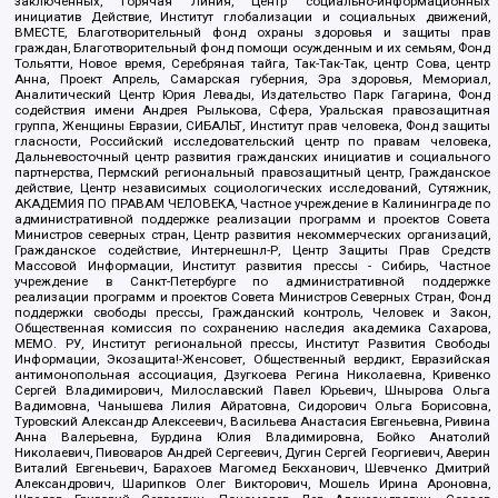
заключенных, Горячая Линия, Центр социально-информационных
инициатив Действие, Институт глобализации и социальных движений,
ВМЕСТЕ, Благотворительный фонд охраны здоровья и защиты прав
граждан, Благотворительный фонд помощи осужденным и их семьям, Фонд
Тольятти, Новое время, Серебряная тайга, Так-Так-Так, центр Сова, центр
Анна, Проект Апрель, Самарская губерния, Эра здоровья, Мемориал,
Аналитический Центр Юрия Левады, Издательство Парк Гагарина, Фонд
содействия имени Андрея Рылькова, Сфера, Уральская правозащитная
группа, Женщины Евразии, СИБАЛЬТ, Институт прав человека, Фонд защиты
гласности, Российский исследовательский центр по правам человека,
Дальневосточный центр развития гражданских инициатив и социального
партнерства, Пермский региональный правозащитный центр, Гражданское
действие, Центр независимых социологических исследований, Сутяжник,
АКАДЕМИЯ ПО ПРАВАМ ЧЕЛОВЕКА, Частное учреждение в Калининграде по
административной поддержке реализации программ и проектов Совета
Министров северных стран, Центр развития некоммерческих организаций,
Гражданское содействие, Интернешнл-Р, Центр Защиты Прав Средств
Массовой Информации, Институт развития прессы - Сибирь, Частное
учреждение в Санкт-Петербурге по административной поддержке
реализации программ и проектов Совета Министров Северных Стран, Фонд
поддержки свободы прессы, Гражданский контроль, Человек и Закон,
Общественная комиссия по сохранению наследия академика Сахарова,
МЕМО. РУ, Институт региональной прессы, Институт Развития Свободы
Информации, Экозащита!-Женсовет, Общественный вердикт, Евразийская
антимонопольная ассоциация, Дзугкоева Регина Николаевна, Кривенко
Сергей Владимирович, Милославский Павел Юрьевич, Шнырова Ольга
Вадимовна, Чанышева Лилия Айратовна, Сидорович Ольга Борисовна,
Туровский Александр Алексеевич, Васильева Анастасия Евгеньевна, Ривина
Анна Валерьевна, Бурдина Юлия Владимировна, Бойко Анатолий
Николаевич, Пивоваров Андрей Сергеевич, Дугин Сергей Георгиевич, Аверин
Виталий Евгеньевич, Барахоев Магомед Бекханович, Шевченко Дмитрий
Александрович, Шарипков Олег Викторович, Мошель Ирина Ароновна,